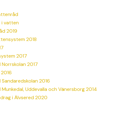
attenråd
i vatten
råd 2019
vattensystem 2018
17
system 2017
d Norrskolan 2017
n 2016
id Sandaredskolan 2016
d Munkedal, Uddevalla och Vänersborg 2014
ndrag i Älvsered 2020