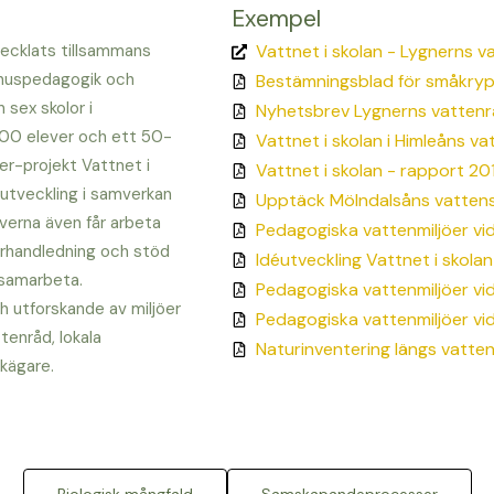
Exempel
vecklats tillsammans
Vattnet i skolan - Lygnerns v
mhuspedagogik och
Bestämningsblad för småkryp 
 sex skolor i
Nyhetsbrev Lygnerns vatten
00 elever och ett 50-
Vattnet i skolan i Himleåns 
er-projekt Vattnet i
Vattnet i skolan - rapport 20
eutveckling i samverkan
Upptäck Mölndalsåns vatten
verna även får arbeta
Pedagogiska vattenmiljöer vi
rarhandledning och stöd
Idéutveckling Vattnet i skola
n samarbeta.
Pedagogiska vattenmiljöer v
 utforskande av miljöer
Pedagogiska vattenmiljöer vi
enråd, lokala
Naturinventering längs vatte
rkägare.