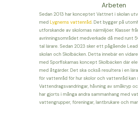
Arbeten
Sedan 2013 har konceptet Vattnet i skolan ut
med
Lygnerns vattenråd
. Det bygger på uto
utforskande av skolornas närmiljöer. Klasser från
avrinningsområdet medverkade då med runt 5
tal lärare. Sedan 2023 sker ett pågående Lead
skolan och Skolbäcken. Detta innebär en vidar
med Sporfiskarnas koncept Skolbäcken där ele
med åtgärder. Det ska också resultera i en lä
för vattenråd för hur skolor och vattenråd ka
Vattendragsvandringar, håvning av småkryp och
har gjorts i många andra sammanhang med vatt
vattengrupper, föreningar, lantbrukare och ma