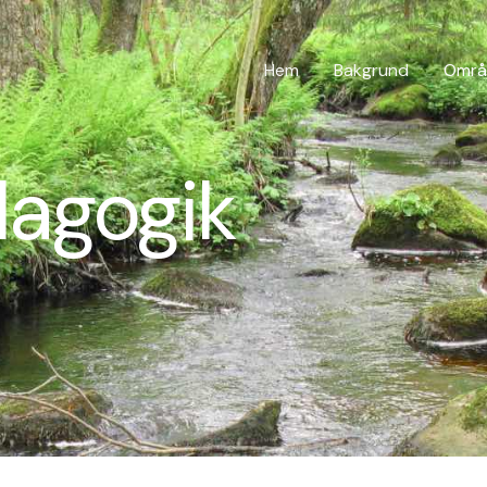
Hem
Bakgrund
Områ
agogik