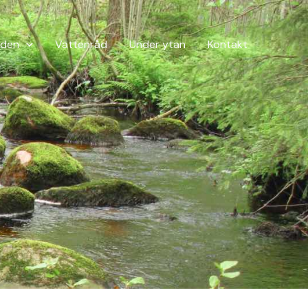
den
Vattenråd
Under ytan
Kontakt