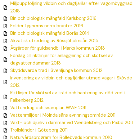
Miljöuppföljning vildbin och dagfjärilar efter vägombyggnad
2018
Bin och biologisk mångfald Karlsborg 2016
Folder Lygnerns norra branter 2016
Bin och biologisk mångfald Borås 2014
Akvatisk utredning av Rössjöholmsån 2015
Åtgärder för guldsandbi i Marks kommun 2013
Förslag till riktlinjer för anläggninng och skötsel av
dagvattendammar 2013
Skyddsvärda träd i Svenljunga kommun 2012
Inventering av vildbin och dagfjärilar utmed vägar i Skövde
2012
Riktlinjer för skötsel av träd och hantering av död ved i
Falkenberg 2012
Vattendrag och svämplan WWF 2011
Vattenmiljöer i Mölndalsåns avrinningsområde 2011
Växt- och djurliv i dammar vid Wendelsberg och Pixbo 2011
Trollsländor i Göteborg 2011
Naturvårdsprogram för Bollebygds kommun 2010