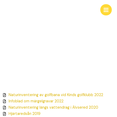
Hoppa
till
innehåll
Arkiv
Naturinventering av golfbana vid Kinds golfklubb 2022
Infoblad om märgelgravar 2022
Naturinventering längs vattendrag i Älvsered 2020
Hjärtaredsån 2019